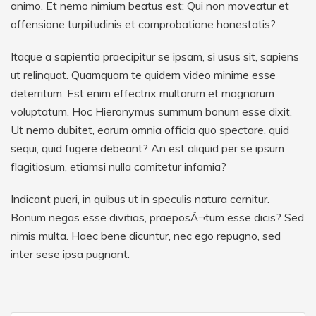
animo. Et nemo nimium beatus est; Qui non moveatur et
offensione turpitudinis et comprobatione honestatis?
Itaque a sapientia praecipitur se ipsam, si usus sit, sapiens
ut relinquat. Quamquam te quidem video minime esse
deterritum. Est enim effectrix multarum et magnarum
voluptatum. Hoc Hieronymus summum bonum esse dixit.
Ut nemo dubitet, eorum omnia officia quo spectare, quid
sequi, quid fugere debeant? An est aliquid per se ipsum
flagitiosum, etiamsi nulla comitetur infamia?
Indicant pueri, in quibus ut in speculis natura cernitur.
Bonum negas esse divitias, praeposÃ¬tum esse dicis? Sed
nimis multa. Haec bene dicuntur, nec ego repugno, sed
inter sese ipsa pugnant.