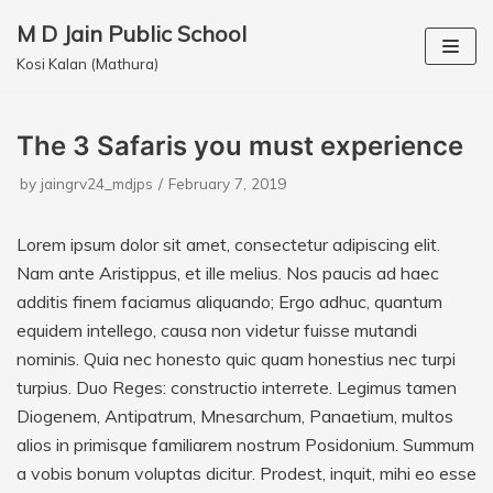
M D Jain Public School
Skip
Kosi Kalan (Mathura)
to
content
The 3 Safaris you must experience
by
jaingrv24_mdjps
February 7, 2019
Lorem ipsum dolor sit amet, consectetur adipiscing elit.
Nam ante Aristippus, et ille melius. Nos paucis ad haec
additis finem faciamus aliquando; Ergo adhuc, quantum
equidem intellego, causa non videtur fuisse mutandi
nominis. Quia nec honesto quic quam honestius nec turpi
turpius. Duo Reges: constructio interrete. Legimus tamen
Diogenem, Antipatrum, Mnesarchum, Panaetium, multos
alios in primisque familiarem nostrum Posidonium. Summum
a vobis bonum voluptas dicitur. Prodest, inquit, mihi eo esse