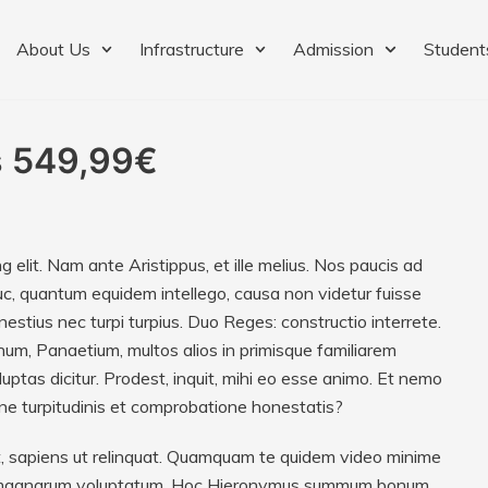
About Us
Infrastructure
Admission
Student
as 549,99€
 elit. Nam ante Aristippus, et ille melius. Nos paucis ad
c, quantum equidem intellego, causa non videtur fuisse
stius nec turpi turpius. Duo Reges: constructio interrete.
, Panaetium, multos alios in primisque familiarem
as dicitur. Prodest, inquit, mihi eo esse animo. Et nemo
ne turpitudinis et comprobatione honestatis?
sit, sapiens ut relinquat. Quamquam te quidem video minime
 et magnarum voluptatum. Hoc Hieronymus summum bonum