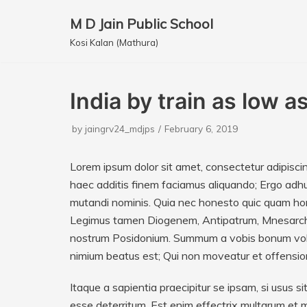
M D Jain Public School
Skip
Kosi Kalan (Mathura)
to
content
India by train as low 
by
jaingrv24_mdjps
February 6, 2019
Lorem ipsum dolor sit amet, consectetur adipiscing
haec additis finem faciamus aliquando; Ergo adhu
mutandi nominis. Quia nec honesto quic quam hone
Legimus tamen Diogenem, Antipatrum, Mnesarchum
nostrum Posidonium. Summum a vobis bonum volupt
nimium beatus est; Qui non moveatur et offensio
Itaque a sapientia praecipitur se ipsam, si usus 
esse deterritum. Est enim effectrix multarum