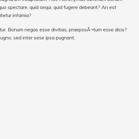
 quo spectare, quid sequi, quid fugere debeant? An est
itetur infamia?
ernitur. Bonum negas esse divitias, praeposÃ¬tum esse dicis?
ugno, sed inter sese ipsa pugnant.