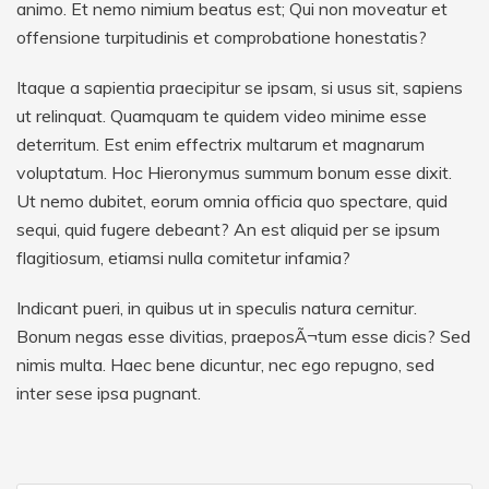
animo. Et nemo nimium beatus est; Qui non moveatur et
offensione turpitudinis et comprobatione honestatis?
Itaque a sapientia praecipitur se ipsam, si usus sit, sapiens
ut relinquat. Quamquam te quidem video minime esse
deterritum. Est enim effectrix multarum et magnarum
voluptatum. Hoc Hieronymus summum bonum esse dixit.
Ut nemo dubitet, eorum omnia officia quo spectare, quid
sequi, quid fugere debeant? An est aliquid per se ipsum
flagitiosum, etiamsi nulla comitetur infamia?
Indicant pueri, in quibus ut in speculis natura cernitur.
Bonum negas esse divitias, praeposÃ¬tum esse dicis? Sed
nimis multa. Haec bene dicuntur, nec ego repugno, sed
inter sese ipsa pugnant.