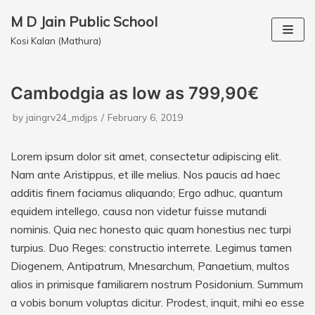
M D Jain Public School
Skip
Kosi Kalan (Mathura)
to
content
Cambodgia as low as 799,90€
by
jaingrv24_mdjps
February 6, 2019
Lorem ipsum dolor sit amet, consectetur adipiscing elit.
Nam ante Aristippus, et ille melius. Nos paucis ad haec
additis finem faciamus aliquando; Ergo adhuc, quantum
equidem intellego, causa non videtur fuisse mutandi
nominis. Quia nec honesto quic quam honestius nec turpi
turpius. Duo Reges: constructio interrete. Legimus tamen
Diogenem, Antipatrum, Mnesarchum, Panaetium, multos
alios in primisque familiarem nostrum Posidonium. Summum
a vobis bonum voluptas dicitur. Prodest, inquit, mihi eo esse